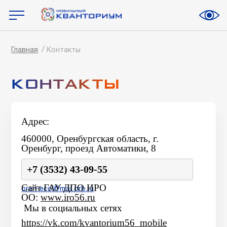
Главная
Контакты
КОНТАКТЫ
Адрес:
460000, Оренбургская область, г.
Оренбург,
проезд Автоматики, 8
+7 (3532) 43-09-55
Сайт ГАУ ДПО ИРО
oren-ecol@mail.orb.ru
ОО:
www.iro56.ru
Мы в социальных сетях
https://vk.com/kvantorium56_mobile